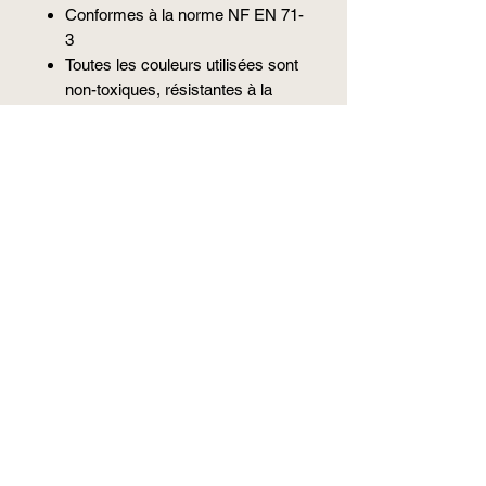
Conformes à la norme NF EN 71-
3
Toutes les couleurs utilisées sont
non-toxiques, résistantes à la
transpiration, à la salive et ne
contient aucun polluant.
Les pièces métalliques utilisées
sont en acier inoxydable et ne
contiennent ni nickel ni acier.
Les clips (pinces) en bois
possèdent trois trous de
ventilation
Les cordons utilisés sont
résistants à la salive et
possèdent une résistance
supérieure à 9 kg.
Bébé Chic