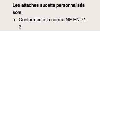
Les attaches sucette personnalisés
son
t:
Conformes à la norme NF EN 71-
3
Toutes les couleurs utilisées sont
non-toxiques, résistantes à la
transpiration et à la salive et
exempt
d'aucun
polluant.
Les pièces métalliques utilisées
sont en acier inoxydable et ne
comportent ni nickel ni acier
Les clips en bois ont 3 trous de
ventilation
Les cordons utilisés sont
résistant à la salive et ont une
résistance
d'au
moins 9 kg.
Bébé Chic