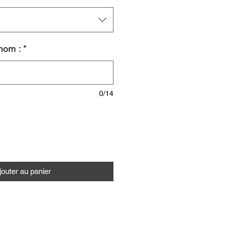
nom :
*
0/14
jouter au panier