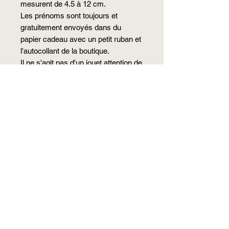
mesurent de 4.5 à 12 cm.
Les prénoms sont toujours et
gratuitement envoyés dans du
papier cadeau avec un petit ruban et
l'autocollant de la boutique.
Il ne s'agit pas d'un jouet attention de
ne pas le laisser à la porté des tous-
petits.
Si vous souhaitez un prénom d'une
autre couleur, ils sont disponible
sous d'autres fiches produits ;)
J'essaie d'envoyer toujours au plus
rapide mais il me faut un temps de
réalisation, en principe les
commandes sont envoyées le
lendemain pour une réception dans
les 48 à 72 heures (hors periodes de
vacances precisées sur le site)