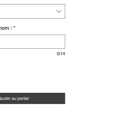
nom :
*
0/14
jouter au panier