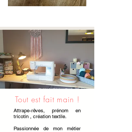
Sac
Sac
à
à
dos
dos
personnalisable
personnalisable
école
école
maternelle
maternelle
personnalisable
personnalisable
Fleur
fleur
Rose
d'automne
Tout est fait main !
Attrape-rêves, prénom en
tricotin , création textile.
Passionnée de mon métier