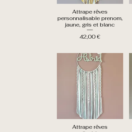
Attrape rêves
Aperçu rapide
personnalisable prenom,
jaune, gris et blanc
Prix
42,00 €
Attrape rêves
Aperçu rapide