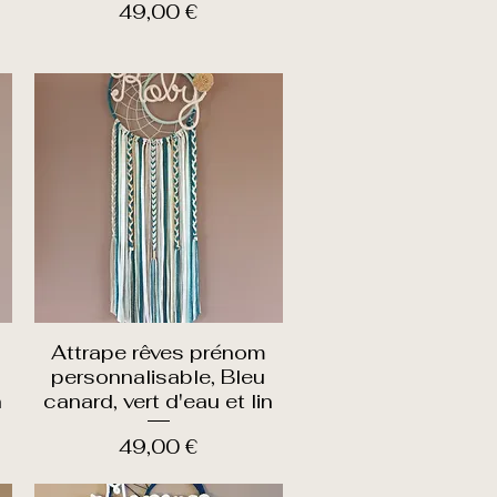
Prix
49,00 €
Attrape rêves prénom
Aperçu rapide
personnalisable, Bleu
n
canard, vert d'eau et lin
Prix
49,00 €