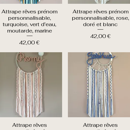
Attrape rêves prénom
Attrape rêves prénom
Aperçu rapide
Aperçu rapide
personnalisable,
personnalisable, rose,
turquoise, vert d'eau,
doré et blanc
moutarde, marine
Prix
42,00 €
Prix
42,00 €
Attrape rêves
Attrape rêves
Aperçu rapide
Aperçu rapide