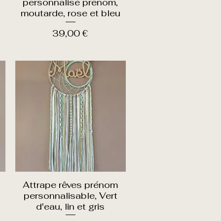
personnalisé prénom,
moutarde, rose et bleu
Prix
39,00 €
Attrape rêves prénom
Aperçu rapide
personnalisable, Vert
d'eau, lin et gris