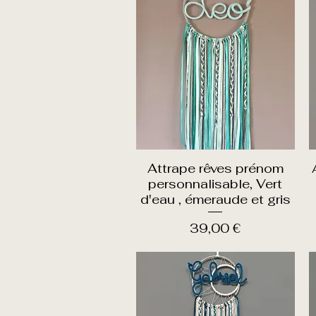
Attrape rêves prénom
Aperçu rapide
personnalisable, Vert
d'eau , émeraude et gris
Prix
39,00 €