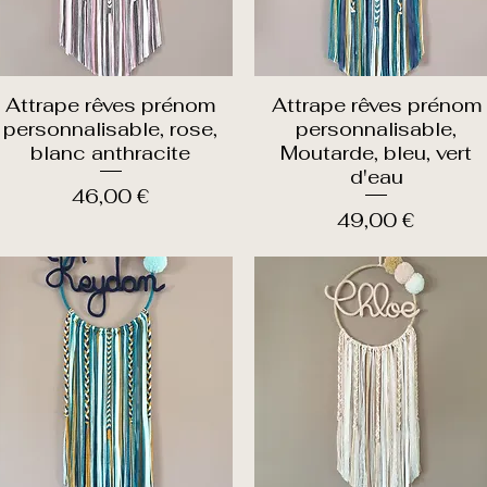
Attrape rêves prénom
Attrape rêves prénom
Aperçu rapide
Aperçu rapide
personnalisable, rose,
personnalisable,
blanc anthracite
Moutarde, bleu, vert
d'eau
Prix
46,00 €
Prix
49,00 €