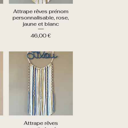
Attrape rêves prénom
Aperçu rapide
personnalisable, rose,
jaune et blanc
Prix
46,00 €
Attrape rêves
Aperçu rapide