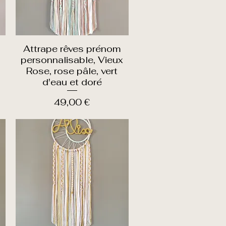
Attrape rêves prénom
Aperçu rapide
personnalisable, Vieux
Rose, rose pâle, vert
d'eau et doré
Prix
49,00 €