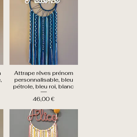
à
Attrape rêves prénom
Aperçu rapide
,
personnalisable, bleu
pétrole, bleu roi, blanc
Prix
46,00 €