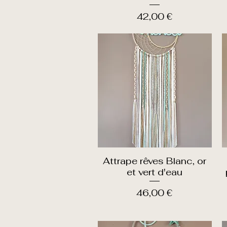
Prix
42,00 €
Attrape rêves Blanc, or
Aperçu rapide
et vert d'eau
Prix
46,00 €