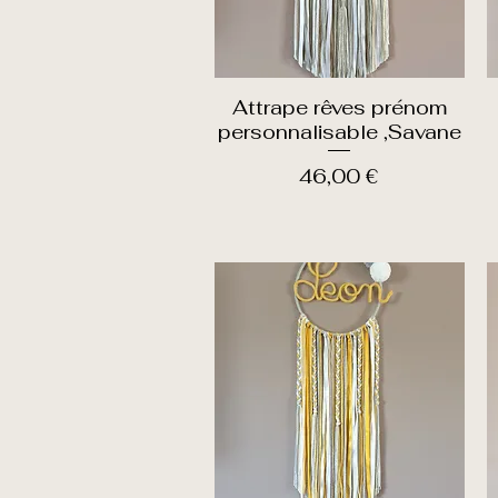
Attrape rêves prénom
Aperçu rapide
personnalisable ,Savane
Prix
46,00 €