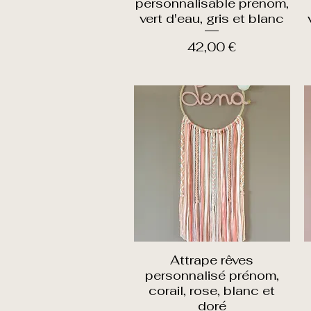
personnalisable prenom,
vert d'eau, gris et blanc
Prix
42,00 €
Attrape rêves
Aperçu rapide
personnalisé prénom,
corail, rose, blanc et
doré