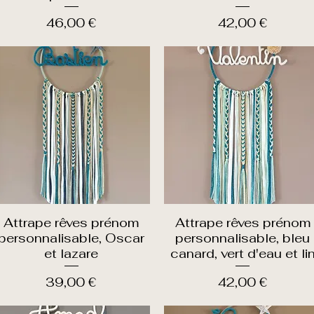
Prix
Prix
46,00 €
42,00 €
Attrape rêves prénom
Attrape rêves prénom
Aperçu rapide
Aperçu rapide
personnalisable, Oscar
personnalisable, bleu
et lazare
canard, vert d'eau et li
Prix
Prix
39,00 €
42,00 €