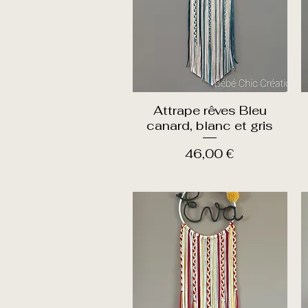
Attrape rêves Bleu
Aperçu rapide
canard, blanc et gris
Prix
46,00 €