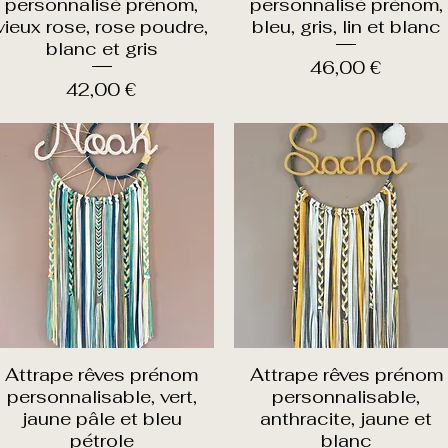
personnalisé prénom,
personnalisé prénom,
vieux rose, rose poudre,
bleu, gris, lin et blanc
blanc et gris
Prix
46,00 €
Prix
42,00 €
Attrape rêves prénom
Attrape rêves prénom
Aperçu rapide
Aperçu rapide
personnalisable, vert,
personnalisable,
jaune pâle et bleu
anthracite, jaune et
pétrole
blanc