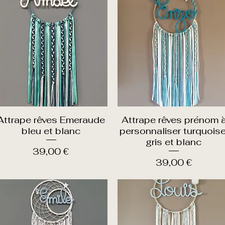
Attrape rêves Emeraude
Attrape rêves prénom 
Aperçu rapide
Aperçu rapide
bleu et blanc
personnaliser turquoise
gris et blanc
Prix
39,00 €
Prix
39,00 €