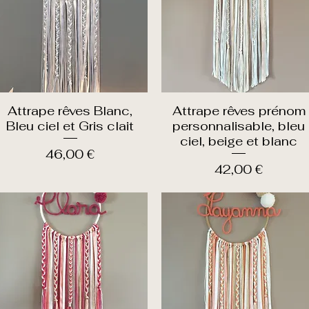
Attrape rêves Blanc,
Attrape rêves prénom
Aperçu rapide
Aperçu rapide
Bleu ciel et Gris clait
personnalisable, bleu
ciel, beige et blanc
Prix
46,00 €
Prix
42,00 €