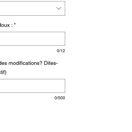
oux :
*
0/12
es modifications? Dites-
tif)
0/500