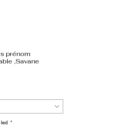
es prénom
able ,Savane
 led
*