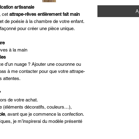
cation artisanale
A
, cet
attrape-rêves entièrement fait main
t de poésie à la chambre de votre enfant.
façonné pour créer une pièce unique.
ure
êves à la main
ies
ace d’un nuage ? Ajouter une couronne ou
 pas à me contacter pour que votre attrape-
 attentes.
?
ors de votre achat.
e (éléments décoratifs, couleurs…),
ble
, avant que je commence la confection.
ues, je m’inspirerai du modèle présenté