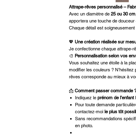
Attrape-rêves personnalisé – Fabri
Avec un diamètre de
25 ou 30 cm
apportera une touche de douceur e
Chaque détail est soigneusement 
💖
Une création réalisée sur mes
Je confectionne chaque attrape-r
🎨
Personnalisation selon vos env
Vous souhaitez une étoile à la pl
modifier les couleurs ? N’hésitez
rêves corresponde au mieux à vos
📩
Comment passer commande 
Indiquez le
prénom de l’enfant
l
Pour toute demande particulièr
contactez-moi
le plus tôt possi
Sans recommandations spécifiq
en photo.